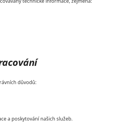
covávány technické informace, zejména:
pracování
rávních důvodů:
ace a poskytování našich služeb.