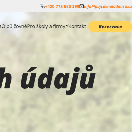
+420 775 580 399
info@pujcovnalodinisa.cz
a
O půjčovně
Pro školy a firmy
Kontakt
Rezervace
h údajů