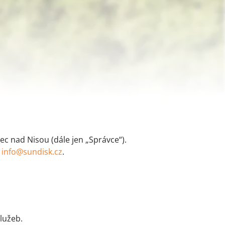
c nad Nisou (dále jen „Správce“).
:
info@sundisk.cz
.
lužeb.