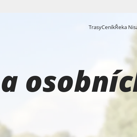
Trasy
Ceník
Řeka Nis
a osobníc