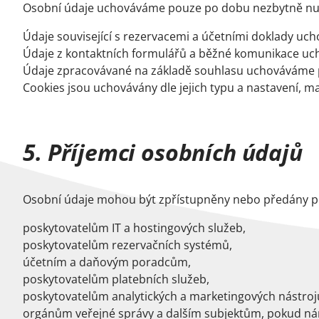
Osobní údaje uchováváme pouze po dobu nezbytně nutn
Údaje související s rezervacemi a účetními doklady uc
Údaje z kontaktních formulářů a běžné komunikace uch
Údaje zpracovávané na základě souhlasu uchováváme p
Cookies jsou uchovávány dle jejich typu a nastavení, 
5. Příjemci osobních údajů
Osobní údaje mohou být zpřístupněny nebo předány p
poskytovatelům IT a hostingových služeb,
poskytovatelům rezervačních systémů,
účetním a daňovým poradcům,
poskytovatelům platebních služeb,
poskytovatelům analytických a marketingových nástroj
orgánům veřejné správy a dalším subjektům, pokud nám