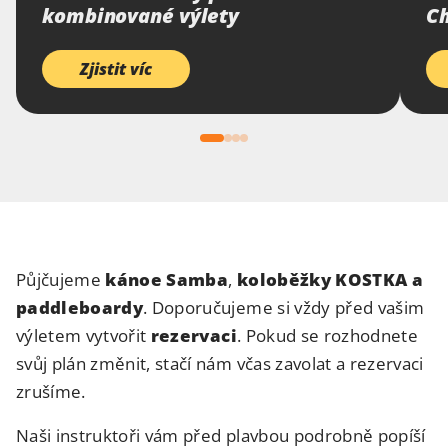
kombinované výlety
Ch
Zjistit víc
Půjčujeme
kánoe Samba
,
koloběžky KOSTKA
a
paddleboardy
. Doporučujeme si vždy před vašim
výletem vytvořit
rezervaci
. Pokud se rozhodnete
svůj plán změnit, stačí nám včas zavolat a rezervaci
zrušíme.
Naši instruktoři vám před plavbou podrobně popíší