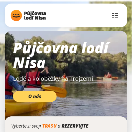
Půjčovna lodí
Nisa
Lodě a koloběžky na Trojzemí
O nás
Vyberte si svoji
TRASU
a
REZERVUJTE