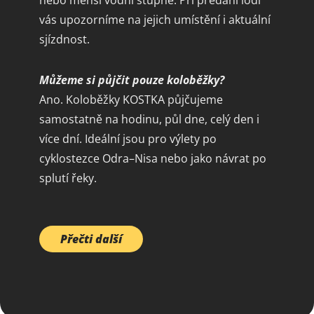
nebo menší vodní stupně. Při předání lodí
vás upozorníme na jejich umístění i aktuální
sjízdnost.
Můžeme si půjčit pouze koloběžky?
Ano. Koloběžky KOSTKA půjčujeme
samostatně na hodinu, půl dne, celý den i
více dní. Ideální jsou pro výlety po
cyklostezce Odra–Nisa nebo jako návrat po
splutí řeky.
Přečti další