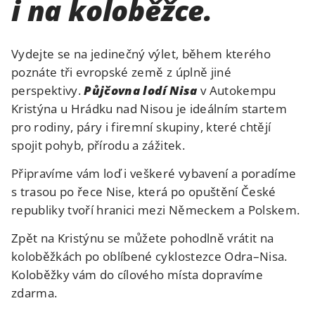
i na koloběžce.
Vydejte se na jedinečný výlet, během kterého
poznáte tři evropské země z úplně jiné
perspektivy.
Půjčovna lodí Nisa
v Autokempu
Kristýna u Hrádku nad Nisou je ideálním startem
pro rodiny, páry i firemní skupiny, které chtějí
spojit pohyb, přírodu a zážitek.
Připravíme vám loď i veškeré vybavení a poradíme
s trasou po řece Nise, která po opuštění České
republiky tvoří hranici mezi Německem a Polskem.
Zpět na Kristýnu se můžete pohodlně vrátit na
koloběžkách po oblíbené cyklostezce Odra–Nisa.
Koloběžky vám do cílového místa dopravíme
zdarma.