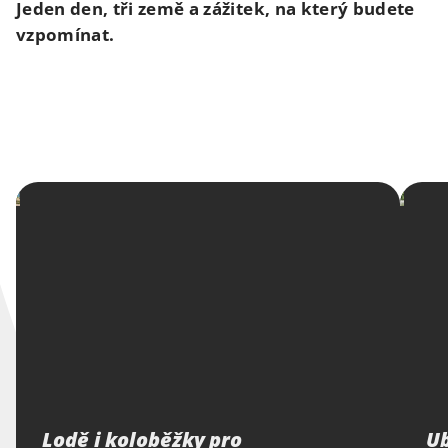
Jeden den, tři země a zážitek, na který budete
vzpomínat.
Lodě i koloběžky pro
Ub